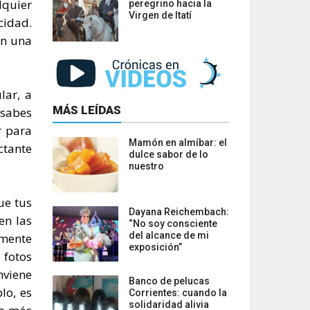
lquier
peregrino hacia la
Virgen de Itatí
cidad.
en una
lar, a
MÁS LEÍDAS
 sabes
r para
Mamón en almíbar: el
ctante
dulce sabor de lo
nuestro
ue tus
Dayana Reichembach:
en las
“No soy consciente
del alcance de mi
amente
exposición”
 fotos
nviene
Banco de pelucas
lo, es
Corrientes: cuando la
solidaridad alivia