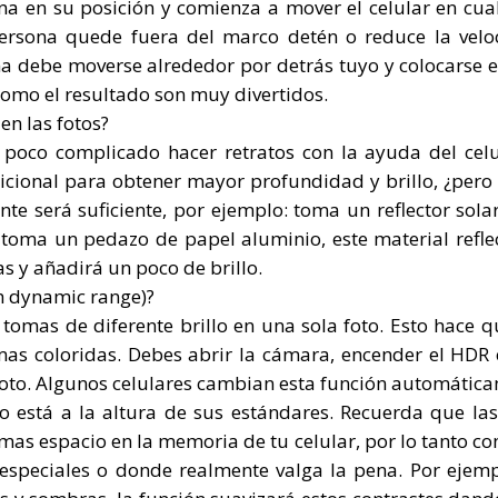
na en su posición y comienza a mover el celular en cua
ersona quede fuera del marco detén o reduce la velo
na debe moverse alrededor por detrás tuyo y colocarse 
como el resultado son muy divertidos.
n las fotos?
n poco complicado hacer retratos con la ayuda del celu
dicional para obtener mayor profundidad y brillo, ¿pero
nte será suficiente, por ejemplo: toma un reflector sola
o toma un pedazo de papel aluminio, este material refle
s y añadirá un poco de brillo.
gh dynamic range)?
tomas de diferente brillo en una sola foto. Esto hace q
as coloridas. Debes abrir la cámara, encender el HDR 
foto. Algunos celulares cambian esta función automátic
 está a la altura de sus estándares. Recuerda que las
as espacio en la memoria de tu celular, por lo tanto co
s especiales o donde realmente valga la pena. Por ejemp