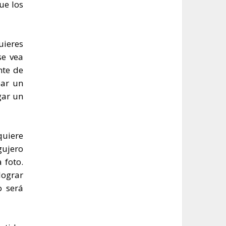
ue los
quieres
se vea
nte de
ear un
gar un
quiere
gujero
 foto.
lograr
o será