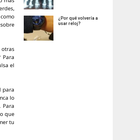
do más
erdes,
, como
¿Por qué volvería a
 sobre
usar reloj?
 otras
? Para
lsa el
l para
nca lo
. Para
co que
ner tu