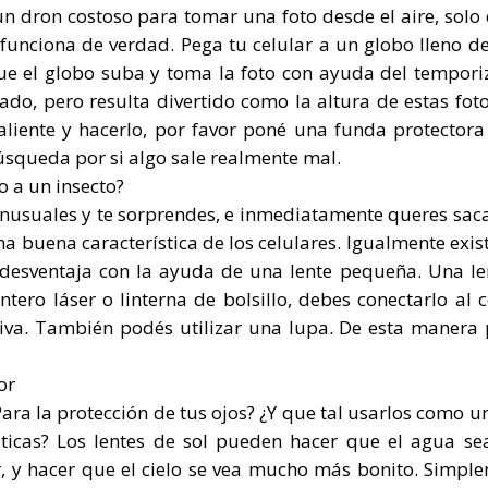
un dron costoso para tomar una foto desde el aire, solo
 funciona de verdad. Pega tu celular a un globo lleno de
 que el globo suba y toma la foto con ayuda del tempori
do, pero resulta divertido como la altura de estas fot
valiente y hacerlo, por favor poné una funda protectora
búsqueda por si algo sale realmente mal.
o a un insecto?
 inusuales y te sorprendes, e inmediatamente queres sac
na buena característica de los celulares. Igualmente exis
 desventaja con la ayuda de una lente pequeña. Una le
ero láser o linterna de bolsillo, debes conectarlo al c
siva. También podés utilizar una lupa. De esta manera
or
ara la protección de tus ojos? ¿Y que tal usarlos como un 
ticas? Los lentes de sol pueden hacer que el agua s
r, y hacer que el cielo se vea mucho más bonito. Simpl