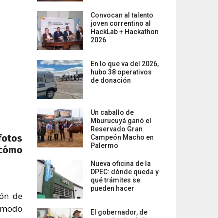
Convocan al talento
joven correntino al
HackLab + Hackathon
2026
En lo que va del 2026,
hubo 38 operativos
de donación
Un caballo de
Mburucuyá ganó el
Reservado Gran
fotos
Campeón Macho en
Palermo
 cómo
Nueva oficina de la
DPEC: dónde queda y
qué trámites se
pueden hacer
ión de
l modo
El gobernador, de