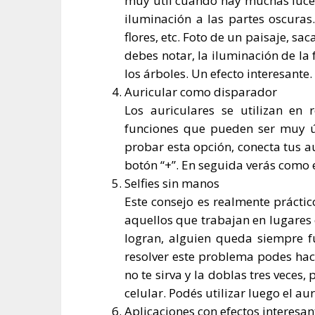
muy útil cuando hay muchas luces
iluminación a las partes oscuras
flores, etc. Foto de un paisaje,
debes notar, la iluminación de la
los árboles. Un efecto interesante.
Auricular como disparador
Los auriculares se utilizan en
funciones que pueden ser muy út
probar esta opción, conecta tus au
botón “+”. En seguida verás como e
Selfies sin manos
Este consejo es realmente práctic
aquellos que trabajan en lugares
logran, alguien queda siempre f
resolver este problema podes hac
no te sirva y la doblas tres veces
celular. Podés utilizar luego el au
Aplicaciones con efectos interesan