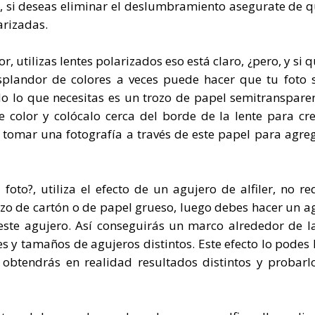
e, si deseas eliminar el deslumbramiento asegurate de q
arizadas.
, utilizas lentes polarizados eso está claro, ¿pero, y si 
esplandor de colores a veces puede hacer que tu foto 
o lo que necesitas es un trozo de papel semitranspare
 color y colócalo cerca del borde de la lente para cr
 tomar una fotografía a través de este papel para agre
oto?, utiliza el efecto de un agujero de alfiler, no re
ozo de cartón o de papel grueso, luego debes hacer un a
 este agujero. Así conseguirás un marco alrededor de la
 y tamaños de agujeros distintos. Este efecto lo podes 
 obtendrás en realidad resultados distintos y probarl