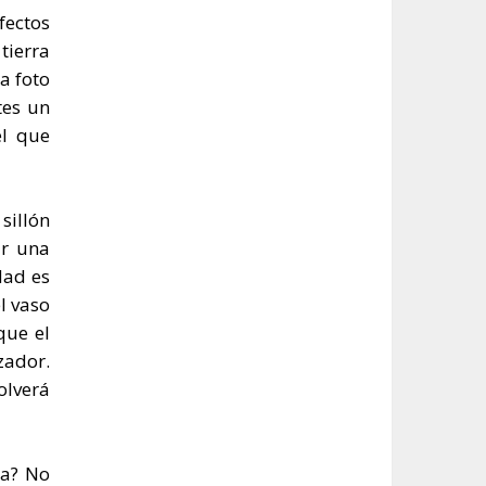
fectos
tierra
a foto
tes un
el que
sillón
ar una
dad es
l vaso
que el
zador.
olverá
ba? No