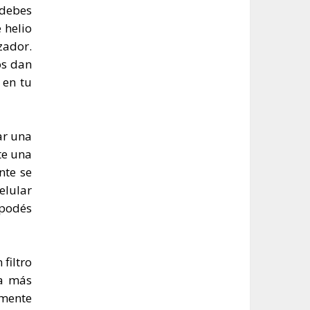
 debes
 helio
zador.
os dan
 en tu
ar una
te una
nte se
elular
 podés
filtro
ea más
emente