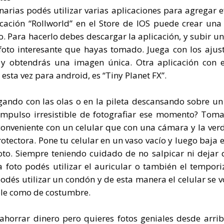
narias podés utilizar varias aplicaciones para agregar e
icación “Rollworld” en el Store de IOS puede crear una 
. Para hacerlo debes descargar la aplicación, y subir un
to interesante que hayas tomado. Juega con los ajus
 y obtendrás una imagen única. Otra aplicación con 
esta vez para android, es “Tiny Planet FX”.
gando con las olas o en la pileta descansando sobre un 
 impulso irresistible de fotografiar ese momento? Tom
onveniente con un celular que con una cámara y la ver
tectora. Pone tu celular en un vaso vacío y luego baja e
to. Siempre teniendo cuidado de no salpicar ni dejar 
a foto podés utilizar el auricular o también el tempori
dés utilizar un condón y de esta manera el celular se v
ble como de costumbre.
 ahorrar dinero pero quieres fotos geniales desde arri