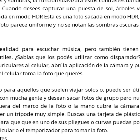
 y sombras, la función suavizará estos contrastes dan
. Cuando desees capturar una puesta de sol, árboles v
 sacada en modo HDR Esta es una foto sacada en modo HDR
 foto parece uniforme y no se notan las sombras oscuras
 realidad para escuchar música, pero también tienen
iles. ¿Sabías que los podés utilizar como disparador
riculares al celular, abrí la aplicación de la cámara y pu
l celular toma la foto que querés.
o para aquellos que suelen viajar solos o, puede ser úti
 con mucha gente y desean sacar fotos de grupo pero nu
uera del marco de la foto o la mano cubre la cámara
er un trípode muy simple. Buscas una tarjeta de plásti
, para que que en uno de sus pliegues o curvas puedas po
ricular o el temporizador para tomar la foto.
tes