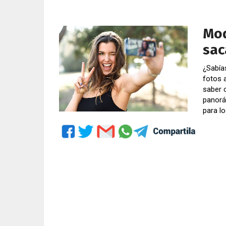
Mod
sac
¿Sabía
fotos 
saber 
panorá
para l