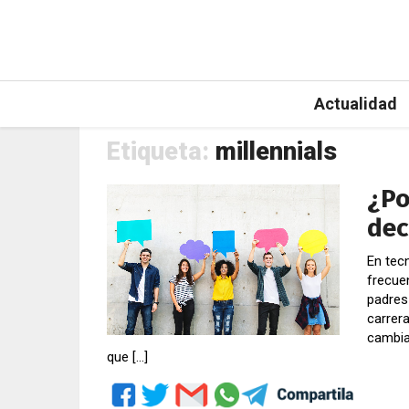
Actualidad
Etiqueta:
millennials
¿Po
dec
En tecn
frecue
padres
carrer
cambia
que […]