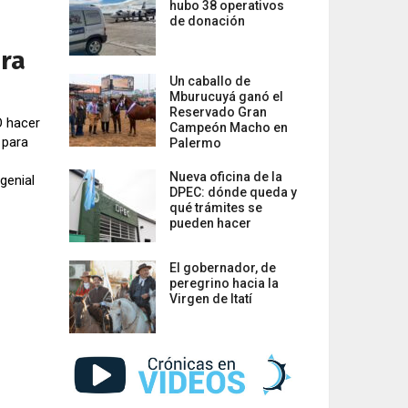
hubo 38 operativos
de donación
ara
Un caballo de
Mburucuyá ganó el
Reservado Gran
O hacer
Campeón Macho en
 para
Palermo
Nueva oficina de la
genial
DPEC: dónde queda y
qué trámites se
pueden hacer
El gobernador, de
peregrino hacia la
Virgen de Itatí