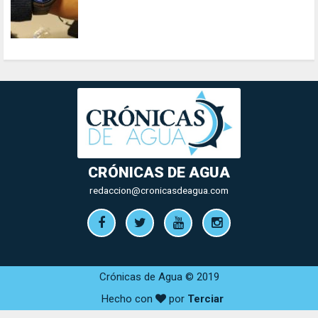
CRÓNICAS DE AGUA
redaccion@cronicasdeagua.com
Crónicas de Agua © 2019
Hecho con
por
Terciar