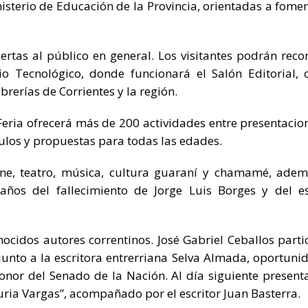
isterio de Educación de la Provincia, orientadas a fomen
uertas al público en general. Los visitantes podrán recor
io Tecnológico, donde funcionará el Salón Editorial, 
brerías de Corrientes y la región.
 Feria ofrecerá más de 200 actividades entre presentacio
áculos y propuestas para todas las edades.
ine, teatro, música, cultura guaraní y chamamé, ade
ños del fallecimiento de Jorge Luis Borges y del es
nocidos autores correntinos. José Gabriel Ceballos parti
, junto a la escritora entrerriana Selva Almada, oportuni
nor del Senado de la Nación. Al día siguiente present
ria Vargas”, acompañado por el escritor Juan Basterra.