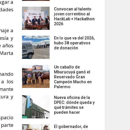
ugar a
idades
Convocan al talento
joven correntino al
HackLab + Hackathon
2026
naje a
esía y
En lo que va del 2026,
hubo 38 operativos
e años
de donación
 Marta
Un caballo de
Mburucuyá ganó el
imando
Reservado Gran
 a los
Campeón Macho en
Palermo
amante
tura y
Nueva oficina de la
DPEC: dónde queda y
qué trámites se
pueden hacer
spacio
 parte
El gobernador, de