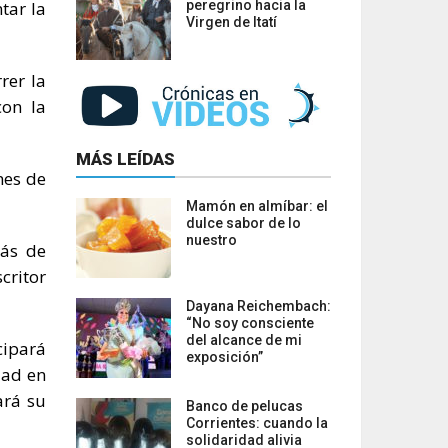
tar la
peregrino hacia la
Virgen de Itatí
rer la
con la
MÁS LEÍDAS
nes de
Mamón en almíbar: el
dulce sabor de lo
nuestro
más de
critor
Dayana Reichembach:
“No soy consciente
del alcance de mi
cipará
exposición”
dad en
ará su
Banco de pelucas
Corrientes: cuando la
solidaridad alivia