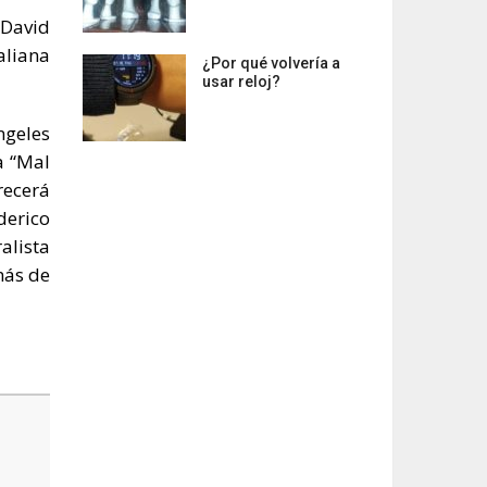
 David
aliana
¿Por qué volvería a
usar reloj?
ngeles
a “Mal
recerá
derico
alista
más de