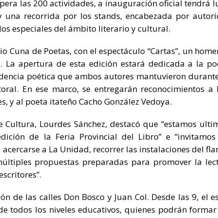
ra las 200 actividades, a inauguración oficial tendrá l
a y una recorrida por los stands, encabezada por autor
os especiales del ámbito literario y cultural.
orio Cuna de Poetas, con el espectáculo “Cartas”, un home
 La apertura de esta edición estará dedicada a la po
ondencia poética que ambos autores mantuvieron durant
itoral. En ese marco, se entregarán reconocimientos a
s, y al poeta itateño Cacho González Vedoya.
 de Cultura, Lourdes Sánchez, destacó que “estamos ult
dición de la Feria Provincial del Libro” e “invitamos
a acercarse a La Unidad, recorrer las instalaciones del fl
 múltiples propuestas preparadas para promover la lec
scritores”.
ión de las calles Don Bosco y Juan Col. Desde las 9, el e
de todos los niveles educativos, quienes podrán formar