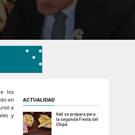
de los
ado en
ACTUALIDAD
unió a
ales y
Itatí se prepara para
la segunda Fiesta del
Chipá