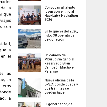
rnador
 de la
Convocan al talento
joven correntino al
nrique
HackLab + Hackathon
viajes
2026
os con
En lo que va del 2026,
hubo 38 operativos
de donación
sidad,
que la
 en el
Un caballo de
Mburucuyá ganó el
Reservado Gran
Campeón Macho en
Palermo
de las
ue, en
Nueva oficina de la
DPEC: dónde queda y
steros
qué trámites se
 donde
pueden hacer
ad, la
El gobernador, de