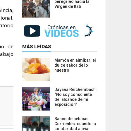
peregrino hacia la
Virgen de Itatí
incia,
ional,
itorio
cio de
MÁS LEÍDAS
rabajo
Mamón en almíbar: el
dulce sabor de lo
nuestro
Dayana Reichembach:
“No soy consciente
del alcance de mi
exposición”
Banco de pelucas
Corrientes: cuando la
solidaridad alivia