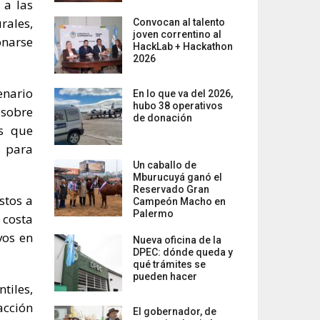
 a las
rales,
Convocan al talento
joven correntino al
onarse
HackLab + Hackathon
2026
enario
En lo que va del 2026,
hubo 38 operativos
 sobre
de donación
es que
s para
Un caballo de
Mburucuyá ganó el
Reservado Gran
stos a
Campeón Macho en
Palermo
 costa
vos en
Nueva oficina de la
DPEC: dónde queda y
qué trámites se
pueden hacer
tiles,
acción
El gobernador, de