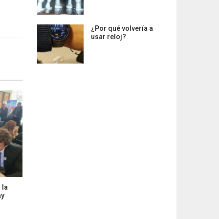
¿Por qué volvería a
usar reloj?
 la
ay