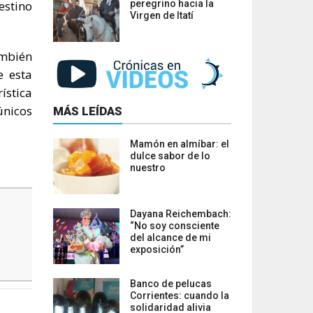
estino
peregrino hacia la
Virgen de Itatí
ambién
e esta
ística
únicos
MÁS LEÍDAS
Mamón en almíbar: el
dulce sabor de lo
nuestro
Dayana Reichembach:
“No soy consciente
del alcance de mi
exposición”
Banco de pelucas
Corrientes: cuando la
solidaridad alivia