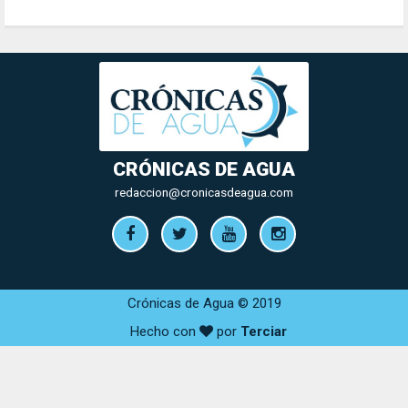
CRÓNICAS DE AGUA
redaccion@cronicasdeagua.com
Crónicas de Agua © 2019
Hecho con
por
Terciar