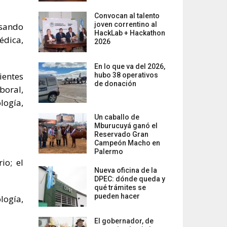
Convocan al talento
joven correntino al
esando
HackLab + Hackathon
édica,
2026
En lo que va del 2026,
ientes
hubo 38 operativos
de donación
boral,
logía,
Un caballo de
Mburucuyá ganó el
Reservado Gran
Campeón Macho en
Palermo
io; el
Nueva oficina de la
DPEC: dónde queda y
qué trámites se
pueden hacer
logía,
El gobernador, de