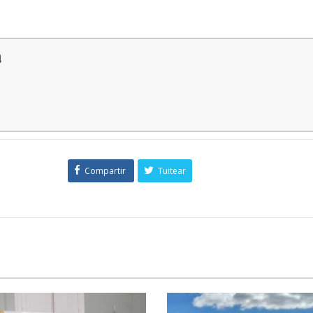
a
Compartir
Tuitear