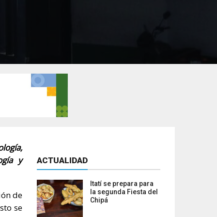
logía,
ogía y
ACTUALIDAD
Itatí se prepara para
la segunda Fiesta del
ión de
Chipá
sto se