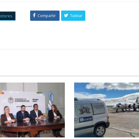
otores
Compartir
Tuitear