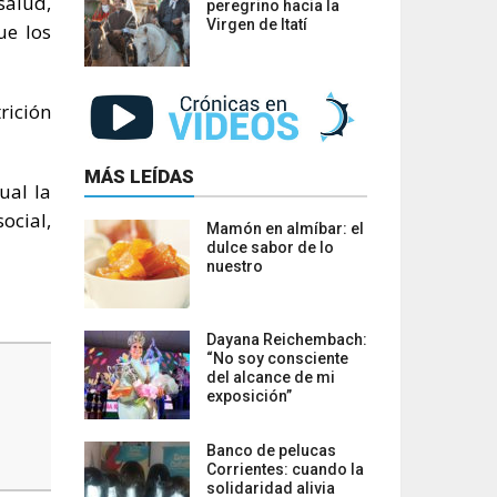
salud,
peregrino hacia la
Virgen de Itatí
ue los
rición
MÁS LEÍDAS
ual la
ocial,
Mamón en almíbar: el
dulce sabor de lo
nuestro
Dayana Reichembach:
“No soy consciente
del alcance de mi
exposición”
Banco de pelucas
Corrientes: cuando la
solidaridad alivia