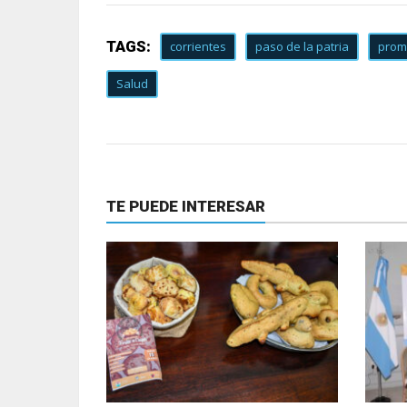
TAGS:
corrientes
paso de la patria
prom
Salud
TE PUEDE INTERESAR