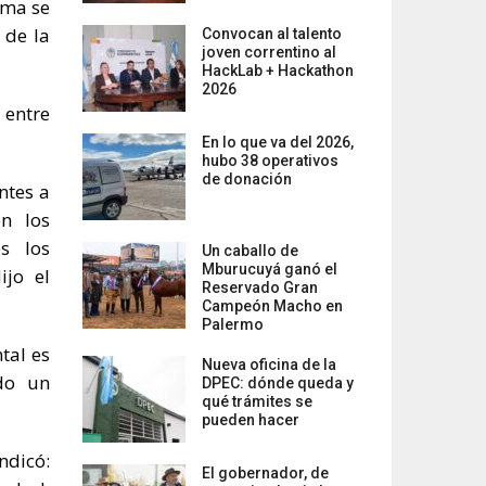
ama se
 de la
Convocan al talento
joven correntino al
HackLab + Hackathon
2026
 entre
En lo que va del 2026,
hubo 38 operativos
de donación
ntes a
on los
es los
Un caballo de
Mburucuyá ganó el
ijo el
Reservado Gran
Campeón Macho en
Palermo
tal es
Nueva oficina de la
do un
DPEC: dónde queda y
qué trámites se
pueden hacer
ndicó:
El gobernador, de