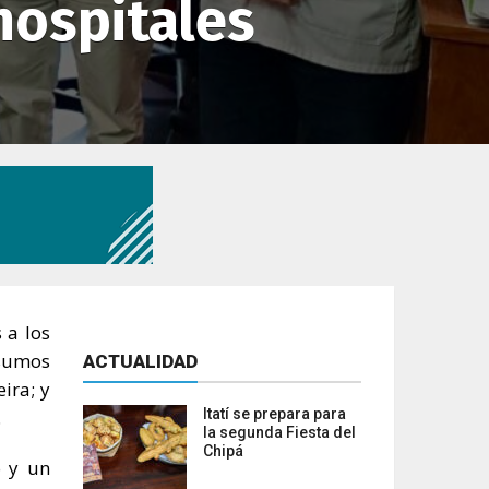
hospitales
 a los
nsumos
ACTUALIDAD
ira; y
.
Itatí se prepara para
la segunda Fiesta del
Chipá
o y un