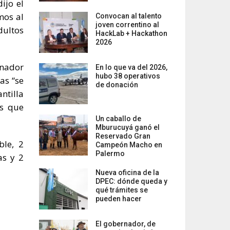
ijo el
mos al
Convocan al talento
joven correntino al
dultos
HackLab + Hackathon
2026
rnador
En lo que va del 2026,
hubo 38 operativos
as “se
de donación
ntilla
as que
Un caballo de
Mburucuyá ganó el
Reservado Gran
ble, 2
Campeón Macho en
Palermo
as y 2
Nueva oficina de la
DPEC: dónde queda y
qué trámites se
pueden hacer
El gobernador, de