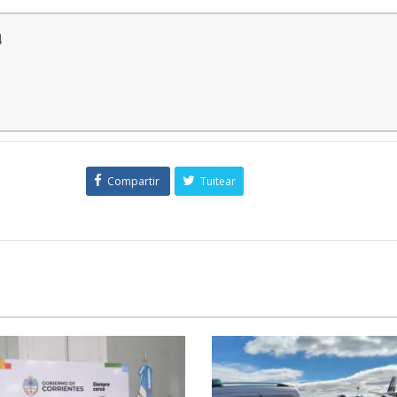
a
Compartir
Tuitear