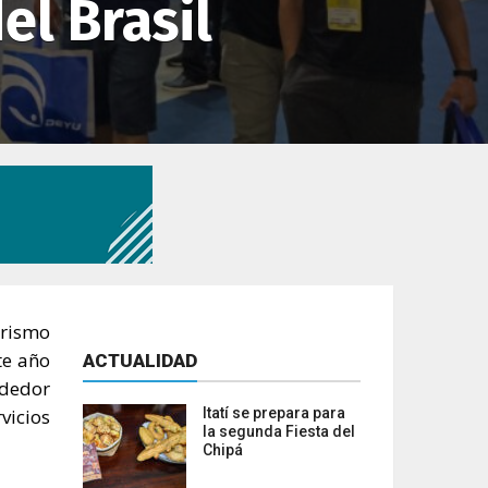
el Brasil
urismo
te año
ACTUALIDAD
ededor
vicios
Itatí se prepara para
la segunda Fiesta del
Chipá