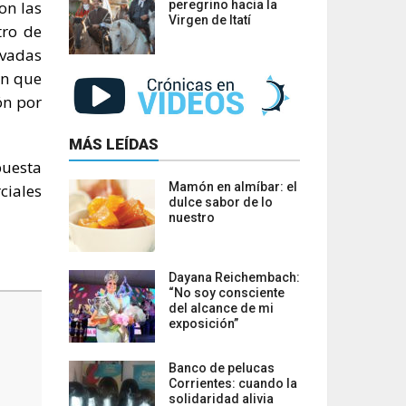
on las
peregrino hacia la
Virgen de Itatí
tro de
ivadas
en que
ón por
MÁS LEÍDAS
puesta
Mamón en almíbar: el
ciales
dulce sabor de lo
nuestro
Dayana Reichembach:
“No soy consciente
del alcance de mi
exposición”
Banco de pelucas
Corrientes: cuando la
solidaridad alivia