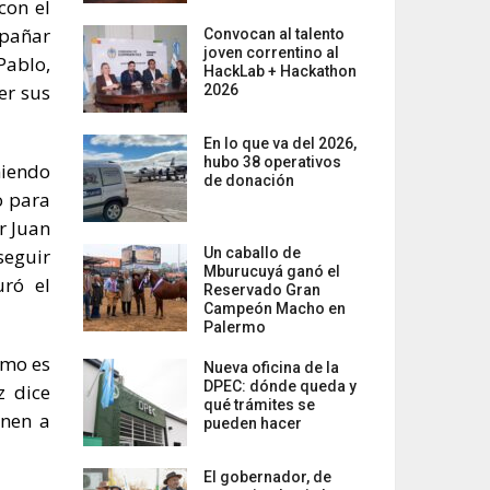
con el
mpañar
Convocan al talento
joven correntino al
Pablo,
HackLab + Hackathon
er sus
2026
En lo que va del 2026,
hubo 38 operativos
niendo
de donación
o para
r Juan
seguir
Un caballo de
Mburucuyá ganó el
uró el
Reservado Gran
Campeón Macho en
Palermo
smo es
Nueva oficina de la
DPEC: dónde queda y
z dice
qué trámites se
enen a
pueden hacer
El gobernador, de