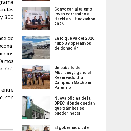
ograma
aretés
Convocan al talento
joven correntino al
 y 300
HackLab + Hackathon
2026
ase de
En lo que va del 2026,
hubo 38 operativos
oconá,
de donación
 hemos
ríamos
ción”,
Un caballo de
Mburucuyá ganó el
Reservado Gran
Campeón Macho en
Palermo
 entre
e, con
Nueva oficina de la
DPEC: dónde queda y
qué trámites se
pueden hacer
El gobernador, de