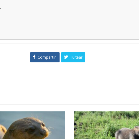
a
Compartir
Tuitear