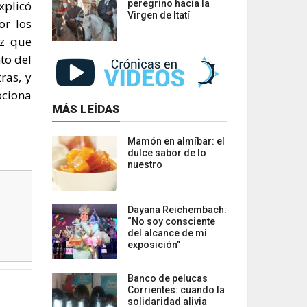
xplicó
peregrino hacia la
Virgen de Itatí
or los
ez que
to del
ras, y
ociona
MÁS LEÍDAS
Mamón en almíbar: el
dulce sabor de lo
nuestro
Dayana Reichembach:
“No soy consciente
del alcance de mi
exposición”
Banco de pelucas
Corrientes: cuando la
solidaridad alivia