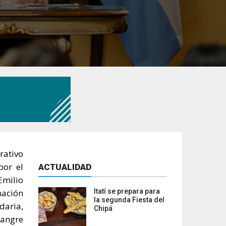
rativo
por el
ACTUALIDAD
Emilio
nación
Itatí se prepara para
la segunda Fiesta del
daria,
Chipá
Sangre