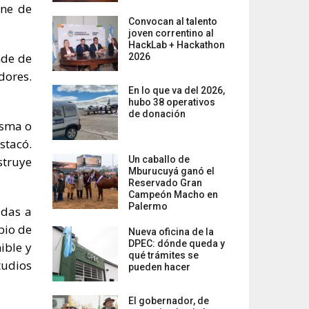
one de
Convocan al talento
joven correntino al
HackLab + Hackathon
nde de
2026
dores.
En lo que va del 2026,
hubo 38 operativos
de donación
asma o
stacó.
struye
Un caballo de
Mburucuyá ganó el
Reservado Gran
Campeón Macho en
Palermo
adas a
bio de
Nueva oficina de la
DPEC: dónde queda y
ible y
qué trámites se
tudios
pueden hacer
El gobernador, de