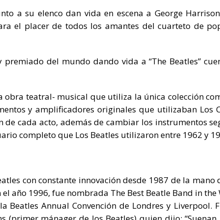
junto a su elenco dan vida en escena a George Harrison
ara el placer de todos los amantes del cuarteto de po
y premiado del mundo dando vida a “The Beatles” cue
a obra teatral- musical que utiliza la única colección co
mentos y amplificadores originales que utilizaban Los 
ón de cada acto, además de cambiar los instrumentos se
ario completo que Los Beatles utilizaron entre 1962 y 1
eatles con constante innovación desde 1987 de la mano 
En el año 1996, fue nombrada The Best Beatle Band in the
la Beatles Annual Convención de Londres y Liverpool. 
ms (primer mánager de los Beatles) quien dijo: “Suenan