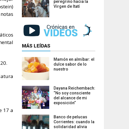
peregrino hacia la
stein)
Virgen de Itatí
 notas
áticos
mental
MÁS LEÍDAS
Mamón en almíbar: el
020.
dulce sabor de lo
nuestro
latura
Dayana Reichembach:
“No soy consciente
del alcance de mi
exposición”
e 17 a
Banco de pelucas
Corrientes: cuando la
solidaridad alivia