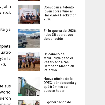
, John
Convocan al talento
joven correntino al
p rock
HackLab + Hackathon
2026
nta ya
En lo que va del 2026,
hubo 38 operativos
de donación
mpleta
Cuatro
Un caballo de
gún la
Mburucuyá ganó el
Reservado Gran
970.
Campeón Macho en
Palermo
Nueva oficina de la
DPEC: dónde queda y
de sus
qué trámites se
pueden hacer
 World
Fueron
El gobernador, de
 mejor