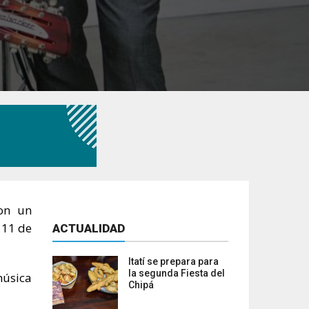
con un
 11 de
ACTUALIDAD
Itatí se prepara para
la segunda Fiesta del
música
Chipá