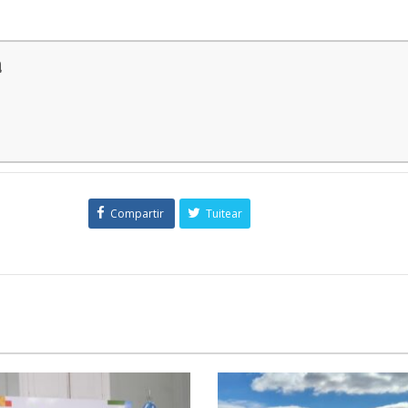
a
Compartir
Tuitear