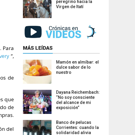
peregrino hacia la
Virgen de Itatí
. Para
MÁS LEÍDAS
very
“,
Mamón en almíbar: el
dulce sabor de lo
nuestro
ios de
Dayana Reichembach:
“No soy consciente
es que
del alcance de mi
ado de
exposición”
mpras.
Banco de pelucas
Corrientes: cuando la
ón del
solidaridad alivia