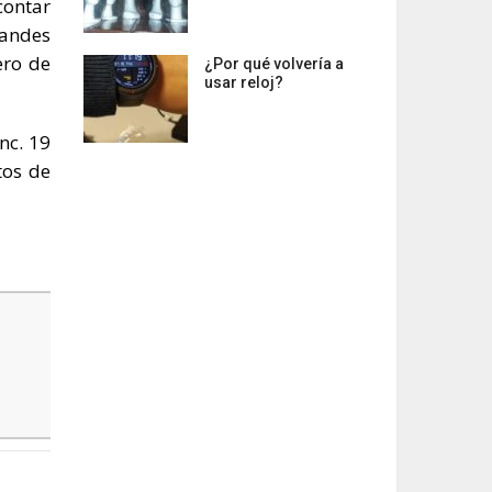
contar
randes
ero de
¿Por qué volvería a
usar reloj?
nc. 19
tos de