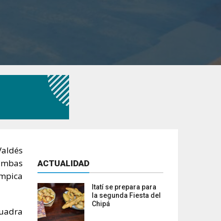
Valdés
 ambas
ACTUALIDAD
ímpica
Itatí se prepara para
la segunda Fiesta del
Chipá
cuadra