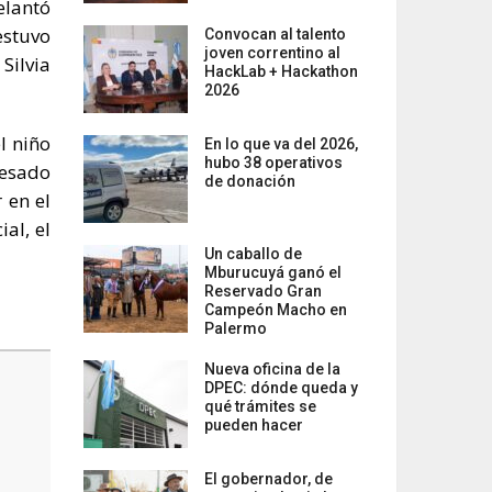
elantó
estuvo
Convocan al talento
joven correntino al
Silvia
HackLab + Hackathon
2026
l niño
En lo que va del 2026,
hubo 38 operativos
cesado
de donación
 en el
al, el
Un caballo de
Mburucuyá ganó el
Reservado Gran
Campeón Macho en
Palermo
Nueva oficina de la
DPEC: dónde queda y
qué trámites se
pueden hacer
El gobernador, de