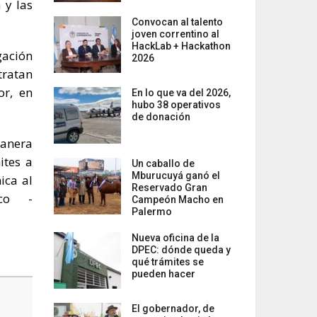
 y las
Convocan al talento
joven correntino al
HackLab + Hackathon
gación
2026
tratan
or, en
En lo que va del 2026,
hubo 38 operativos
de donación
manera
ites a
Un caballo de
Mburucuyá ganó el
ica al
Reservado Gran
ico -
Campeón Macho en
Palermo
Nueva oficina de la
DPEC: dónde queda y
qué trámites se
pueden hacer
El gobernador, de