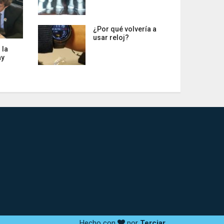
¿Por qué volvería a
usar reloj?
 la
ay
Hecho con
por
Terciar