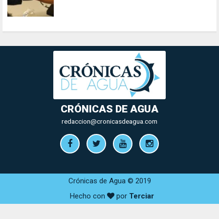
CRÓNICAS DE AGUA
redaccion@cronicasdeagua.com
Crónicas de Agua © 2019
Hecho con
por
Terciar