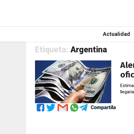
Actualidad
Etiqueta:
Argentina
Ale
ofi
Estiman
llegarí