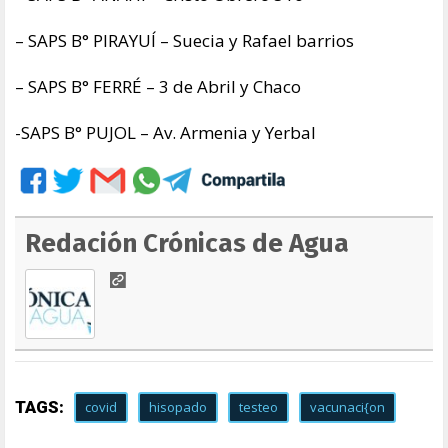
– SAPS B° PIRAYUÍ – Suecia y Rafael barrios
– SAPS B° FERRÉ – 3 de Abril y Chaco
-SAPS B° PUJOL – Av. Armenia y Yerbal
Redación Crónicas de Agua
TAGS:
covid
hisopado
testeo
vacunaci{on