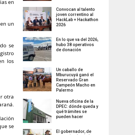
ias en
Convocan al talento
joven correntino al
HackLab + Hackathon
 en un
2026
En lo que va del 2026,
ndo se
hubo 38 operativos
de donación
gistro
en los
Un caballo de
Mburucuyá ganó el
Reservado Gran
Campeón Macho en
Palermo
r otra
Nueva oficina de la
araná.
DPEC: dónde queda y
qué trámites se
pueden hacer
lación
que se
El gobernador, de