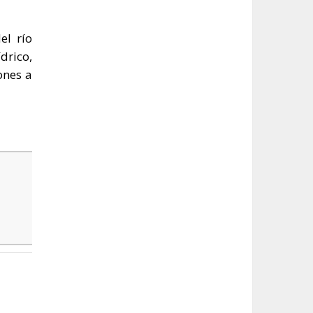
el río
drico,
ones a