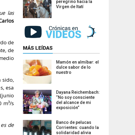
peregrino hacia la
Virgen de Itatí
ue las
Carlos
rdo de
MÁS LEÍDAS
te, de
omedio
Mamón en almíbar: el
dulce sabor de lo
nuestro
 sido,
s, esa
Dayana Reichembach:
(junio
“No soy consciente
0 m³/s
del alcance de mi
exposición”
Banco de pelucas
 es de
Corrientes: cuando la
solidaridad alivia