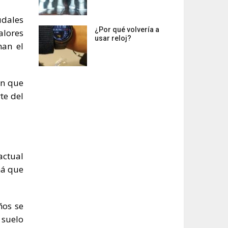
udales
¿Por qué volvería a
alores
usar reloj?
man el
in que
te del
actual
ná que
ños se
suelo