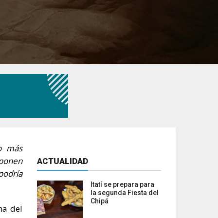
do más
xponen
ACTUALIDAD
podría
Itatí se prepara para
la segunda Fiesta del
Chipá
na del