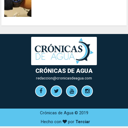
CRÓNICAS DE AGUA
redaccion@cronicasdeagua.com
Crónicas de Agua © 2019
Hecho con
por
Terciar