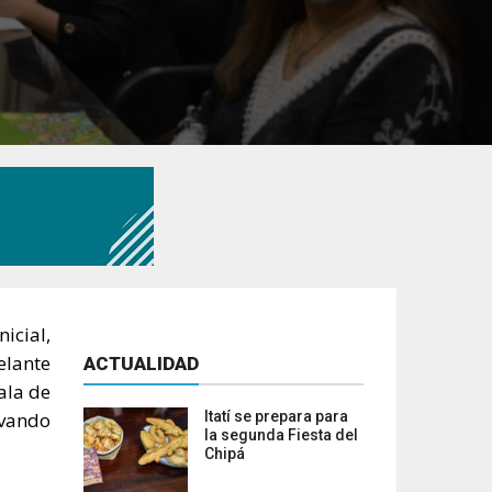
icial,
elante
ACTUALIDAD
ala de
evando
Itatí se prepara para
la segunda Fiesta del
Chipá