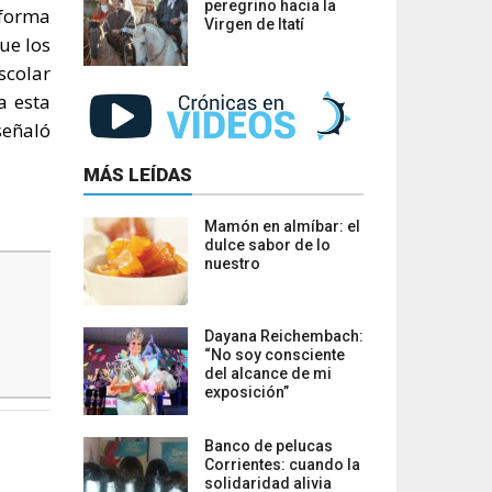
peregrino hacia la
 forma
Virgen de Itatí
ue los
scolar
a esta
señaló
MÁS LEÍDAS
Mamón en almíbar: el
dulce sabor de lo
nuestro
Dayana Reichembach:
“No soy consciente
del alcance de mi
exposición”
Banco de pelucas
Corrientes: cuando la
solidaridad alivia