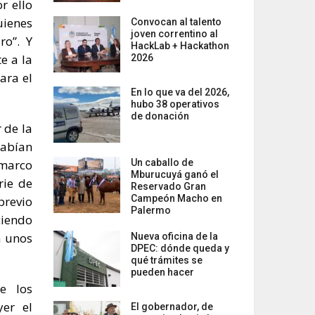
r ello
uienes
Convocan al talento
joven correntino al
ro”. Y
HackLab + Hackathon
e a la
2026
ara el
En lo que va del 2026,
hubo 38 operativos
de donación
 de la
habían
 marco
Un caballo de
Mburucuyá ganó el
rie de
Reservado Gran
Campeón Macho en
previo
Palermo
ciendo
a unos
Nueva oficina de la
DPEC: dónde queda y
qué trámites se
pueden hacer
e los
yer el
El gobernador, de