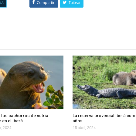
NA
Compartir
Tuitear
 los cachorros de nutria
La reserva provincial Iberá cum
 en el Iberá
años
, 2024
15 abril, 2024