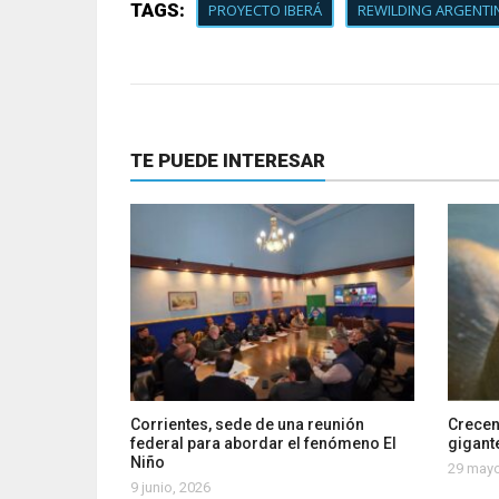
TAGS:
PROYECTO IBERÁ
REWILDING ARGENTI
TE PUEDE INTERESAR
Corrientes, sede de una reunión
Crecen
federal para abordar el fenómeno El
gigante
Niño
29 mayo
9 junio, 2026