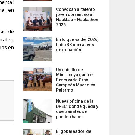
mental
na, en
Convocan al talento
joven correntino al
HackLab + Hackathon
2026
sis de
rales.
En lo que va del 2026,
hubo 38 operativos
las en
de donación
Un caballo de
Mburucuyá ganó el
Reservado Gran
Campeón Macho en
Palermo
Nueva oficina de la
DPEC: dónde queda y
qué trámites se
pueden hacer
El gobernador, de