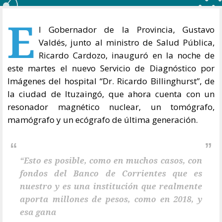
E
l Gobernador de la Provincia, Gustavo
Valdés, junto al ministro de Salud Pública,
Ricardo Cardozo, inauguró en la noche de
este martes el nuevo Servicio de Diagnóstico por
Imágenes del hospital “Dr. Ricardo Billinghurst”, de
la ciudad de Ituzaingó, que ahora cuenta con un
resonador magnético nuclear, un tomógrafo,
mamógrafo y un ecógrafo de última generación.
“Esto es posible, como en muchos casos, con
fondos del Banco de Corrientes que es
nuestro y es una institución que realmente
aporta millones de pesos, como en 2018, y
esa gana